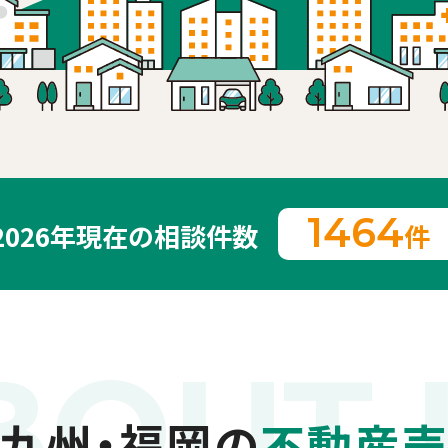
1464
2026年現在の相談件数
件
BOUT 
九州・福岡の
不動産