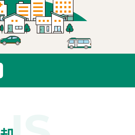
US
売却