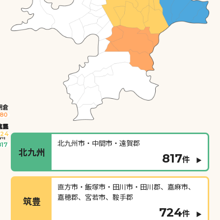
朝倉
180
北九
京築
筑豊
724
255
州
北九州市・中間市・遠賀郡
817
北九州
817
件
直方市・飯塚市・田川市・田川郡、嘉麻市、
嘉穂郡、宮若市、鞍手郡
筑豊
724
件