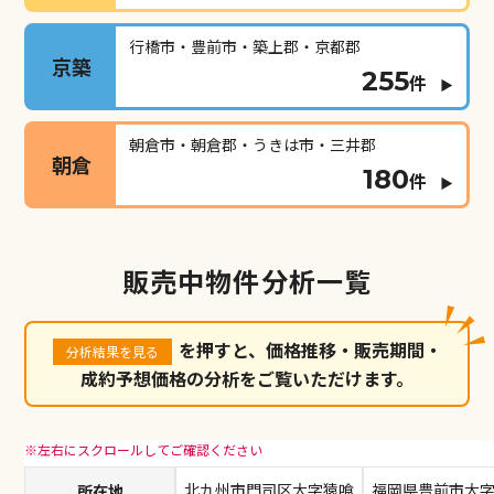
行橋市・豊前市・築上郡・京都郡
京築
255
件
朝倉市・朝倉郡・うきは市・三井郡
朝倉
180
件
販売中物件分析一覧
を押すと、価格推移・販売期間・
分析結果を見る
成約予想価格の分析をご覧いただけます。
所在地
北九州市門司区大字猿喰
福岡県豊前市大