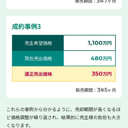
3
7
販売期間：
年
ヶ月
成約事例3
売主希望価格
1,100
万円
現在売出価格
480
万円
適正売出価格
350
万円
3
5
販売期間：
年
ヶ月
これらの事例から分かるように、売却期間が長くなるほ
ど価格調整が繰り返され、結果的に売主様の負担も大き
くなります。