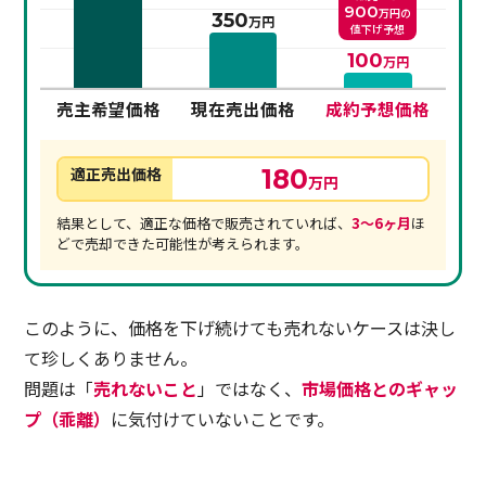
900
万円の
350
万円
値下げ予想
100
万円
売主希望価格
現在売出価格
成約予想価格
適正売出価格
180
万円
結果として、適正な価格で販売されていれば、
3〜6ヶ月
ほ
どで売却できた可能性が考えられます。
このように、価格を下げ続けても売れないケースは決し
て珍しくありません。
問題は「
売れないこと
」ではなく、
市場価格とのギャッ
プ（乖離）
に気付けていないことです。