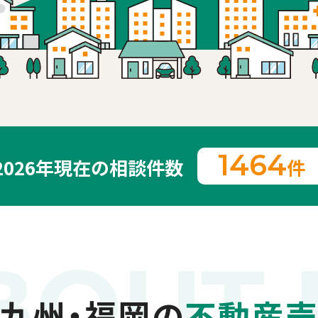
1464
2026年現在の相談件数
件
BOUT 
九州・福岡の
不動産