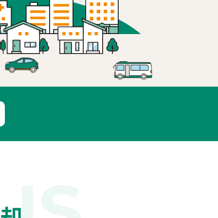
US
売却