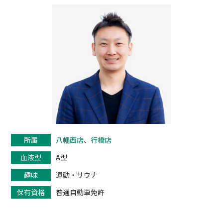
所属
八幡西店
、
行橋店
血液型
A型
趣味
運動・サウナ
保有資格
普通自動車免許