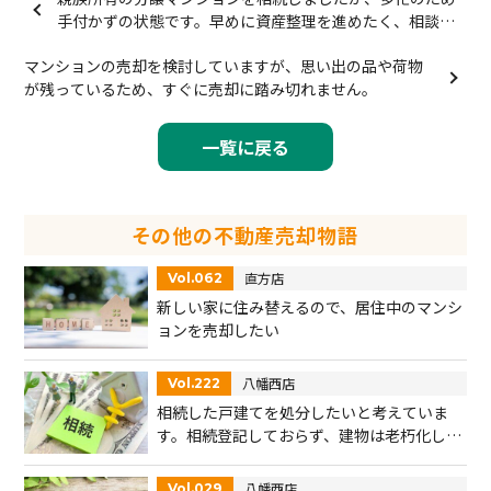
手付かずの状態です。早めに資産整理を進めたく、相談し
ました。
マンションの売却を検討していますが、思い出の品や荷物
が残っているため、すぐに売却に踏み切れません。
一覧に戻る
その他の不動産売却物語
直方店
Vol.062
新しい家に住み替えるので、居住中のマンシ
ョンを売却したい
八幡西店
Vol.222
相続した戸建てを処分したいと考えていま
す。相続登記しておらず、建物は老朽化して
います。処分するためのアドバイスをお願い
します。
八幡西店
Vol.029