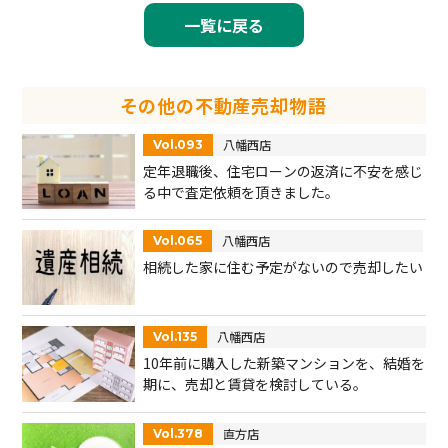
一覧に戻る
その他の不動産売却物語
八幡西店
Vol.093
定年退職後、住宅ローンの返済に不安を感じ
る中で査定依頼を頂きました。
八幡西店
Vol.065
相続した家に住む予定がないので売却したい
八幡西店
Vol.135
10年前に購入した新築マンションを、結婚を
期に、売却と賃貸を検討している。
直方店
Vol.378