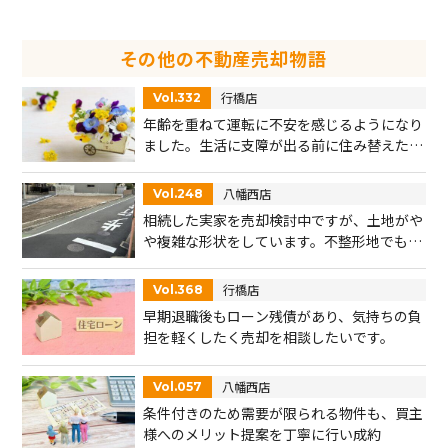
その他の不動産売却物語
行橋店
Vol.332
年齢を重ねて運転に不安を感じるようになり
ました。生活に支障が出る前に住み替えたい
と考えています。住みながらの売却は可能で
しょうか？
八幡西店
Vol.248
相続した実家を売却検討中ですが、土地がや
や複雑な形状をしています。不整形地でも売
却は可能かどうかを知りたいです。
行橋店
Vol.368
早期退職後もローン残債があり、気持ちの負
担を軽くしたく売却を相談したいです。
八幡西店
Vol.057
条件付きのため需要が限られる物件も、買主
様へのメリット提案を丁寧に行い成約