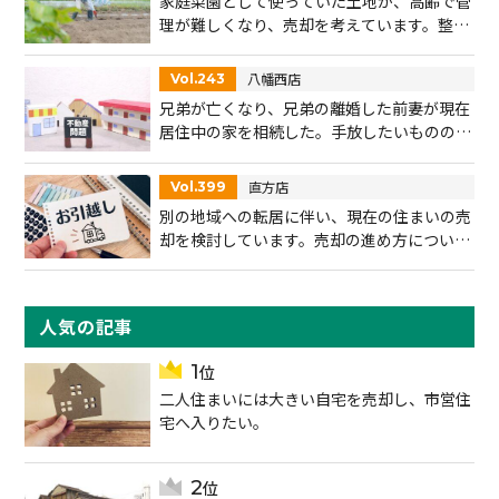
家庭菜園として使っていた土地が、高齢で管
理が難しくなり、売却を考えています。整形
地ではないことや隣接地に不安があり相談し
ました。
八幡西店
Vol.243
兄弟が亡くなり、兄弟の離婚した前妻が現在
居住中の家を相続した。手放したいものの問
題が多く、どう進めたらよいかわからない。
直方店
Vol.399
別の地域への転居に伴い、現在の住まいの売
却を検討しています。売却の進め方について
相談したいです。
人気の記事
二人住まいには大きい自宅を売却し、市営住
宅へ入りたい。