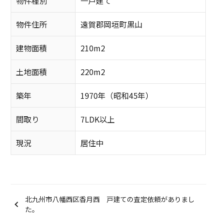
物件種別
一戸建て
物件住所
遠賀郡岡垣町黒山
建物面積
210m2
土地面積
220m2
築年
1970年（昭和45年）
間取り
7LDK以上
現況
居住中
北九州市八幡西区香月西 戸建ての査定依頼がありまし
た。