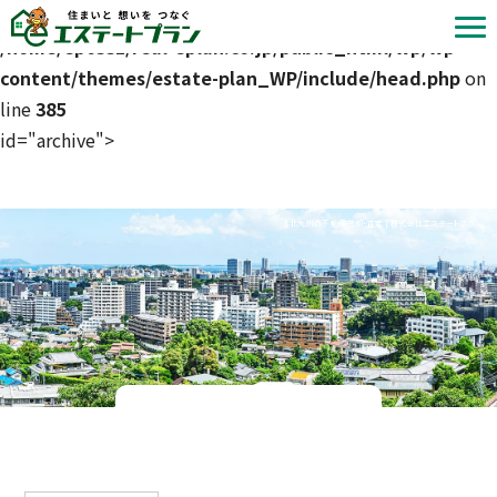
Warning
: Attempt to read property "slug" on null in
/home/ep6331/real-eplan.co.jp/public_html/wp/wp-
content/themes/estate-plan_WP/include/head.php
on
line
385
id="archive">
| 北九州の不動産売却・査定 | 株式会社エステートプラン