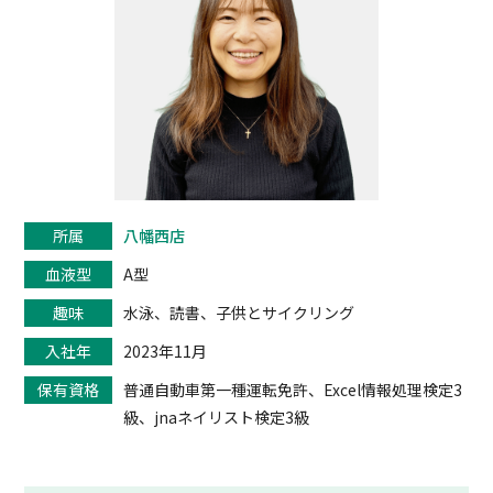
所属
八幡西店
血液型
A型
趣味
水泳、読書、子供とサイクリング
入社年
2023年11月
保有資格
普通自動車第一種運転免許、Excel情報処理検定3
級、jnaネイリスト検定3級