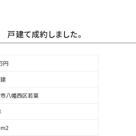
 戸建て成約しました。
8万円
戸建
州市八幡西区若葉
年
7m2