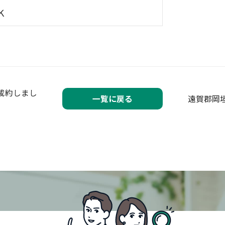
Ｋ
成約しまし
一覧に戻る
遠賀郡岡
。