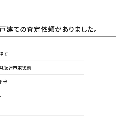
戸建ての査定依頼がありました。
建て
県飯塚市東徳前
 平米
K