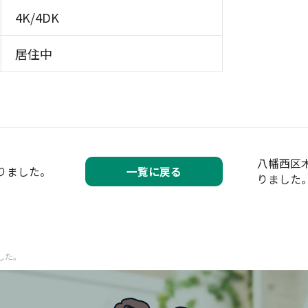
4K/4DK
居住中
八幡西区
りました。
一覧に戻る
りました
した。