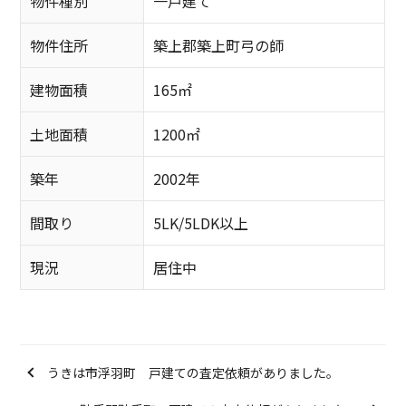
物件種別
一戸建て
物件住所
築上郡築上町弓の師
建物面積
165㎡
土地面積
1200㎡
築年
2002年
間取り
5LK/5LDK以上
現況
居住中
うきは市浮羽町 戸建ての査定依頼がありました。