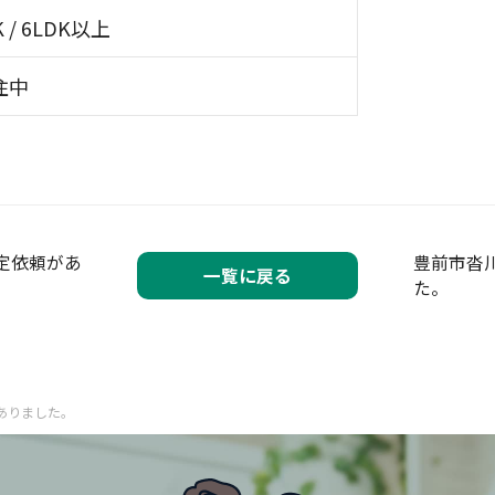
K / 6LDK以上
住中
定依頼があ
豊前市沓
一覧に戻る
た。
ありました。