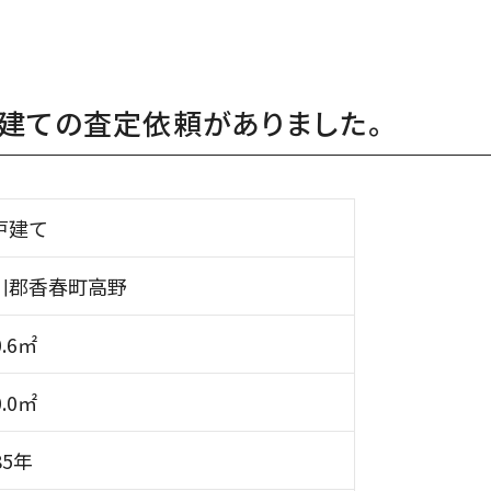
建ての査定依頼がありました。
戸建て
川郡香春町高野
0.6㎡
0.0㎡
85年