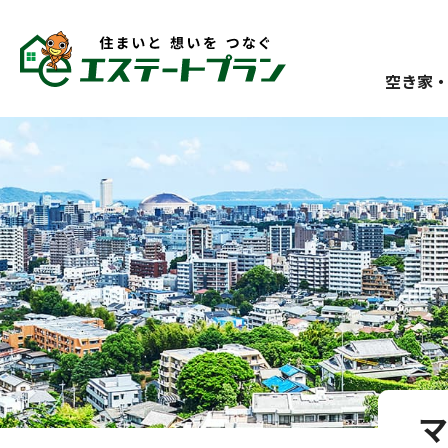
空き家
マ