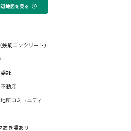
周辺地図を見る
（鉄筋コンクリート）
戸
部委託
和不動産
菱地所コミュニティ
固
ク置き場あり