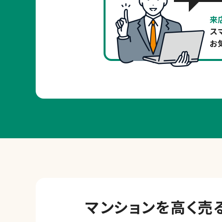
来
ス
お
マンションを
高く売