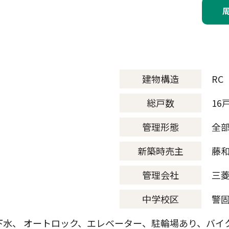
建物構造
RC
総戸数
16
管理形態
全
新築時売主
藤
管理会社
三
中学校区
警
下水、 オートロック、エレベーター、駐輪場あり、バイ