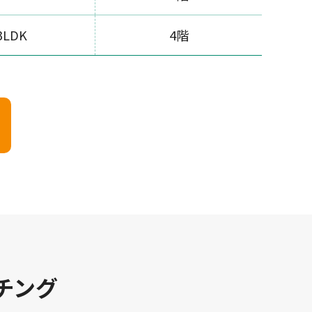
3LDK
4階
チング