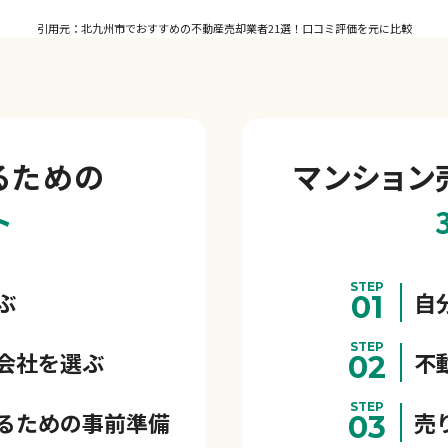
引用元：北九州市でおすすめの不動産売却業者21選！口コミ評価を元に比較
るための
マンション
ト
STEP
ぶ
自
01
STEP
会社を選ぶ
不
02
STEP
るための事前準備
売
03