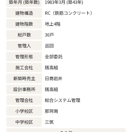
築年月 (築年数)
1983年3月 (築43年)
建物構造
RC（鉄筋コンクリート）
建物階数
地上4階
総戸数
30戸
管理人
巡回
管理形態
全部委託
施工会社
銭高組
新築時売主
日商岩井
設計事務所
銭高組
管理会社
総合システム管理
小学校区
那珂南
中学校区
三筑