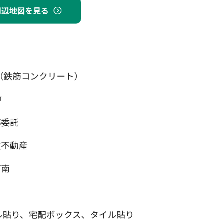
周辺地図を見る
（鉄筋コンクリート）
戸
部委託
友不動産
珂南
ル貼り、宅配ボックス、タイル貼り