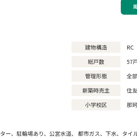
建物構造
RC
総戸数
57
管理形態
全
新築時売主
住
ス
小学校区
那
ター、駐輪場あり、公営水道、 都市ガス、下水、タイ