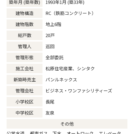
築年月 (築年数)
1993年1月 (築33年)
建物構造
RC（鉄筋コンクリート）
建物階数
地上6階
総戸数
20戸
管理人
巡回
管理形態
全部委託
施工会社
松原住宅産業、シンタク
新築時売主
パンルネックス
管理会社
ビジネス・ワンファシリティーズ
小学校区
長尾
中学校区
友泉
その他
公営水道、 都市ガス、下水、 オートロック、 エレベータ