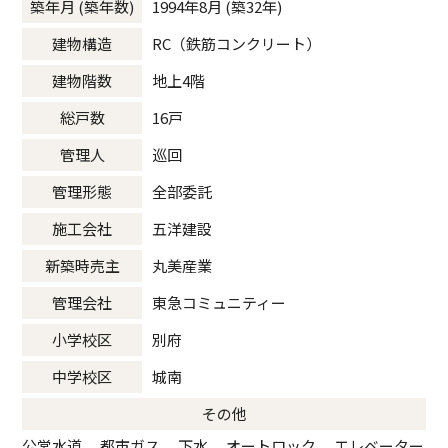
築年月 (築年数)
1994年8月 (築32年)
建物構造
RC（鉄筋コンクリート）
建物階数
地上4階
総戸数
16戸
管理人
巡回
管理形態
全部委託
施工会社
五洋建設
新築時売主
丸美産業
管理会社
東急コミュニティー
小学校区
別府
中学校区
城南
その他
公営水道、 都市ガス 、下水、 オートロック 、エレベーター