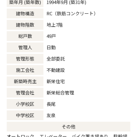
築年月 (築年数)
1994年9月 (築31年)
建物構造
RC（鉄筋コンクリート）
建物階数
地上7階
総戸数
49戸
管理人
日勤
管理形態
全部委託
施工会社
不動建設
新築時売主
新栄住宅
管理会社
新栄総合管理
小学校区
長尾
中学校区
友泉
その他
オートロック、 エレベーター、バイク置き場あり、 駐輪場