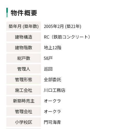
物件概要
築年月 (築年数)
2005年2月 (築21年)
建物構造
RC（鉄筋コンクリート）
建物階数
地上12階
総戸数
58戸
管理人
巡回
管理形態
全部委託
施工会社
川口工務店
新築時売主
オークラ
管理会社
オークラ
小学校区
門司海青