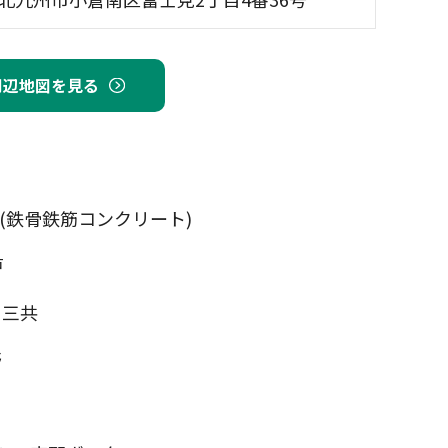
周辺地図を見る
C(鉄骨鉄筋コンクリート)
戸
州三共
野