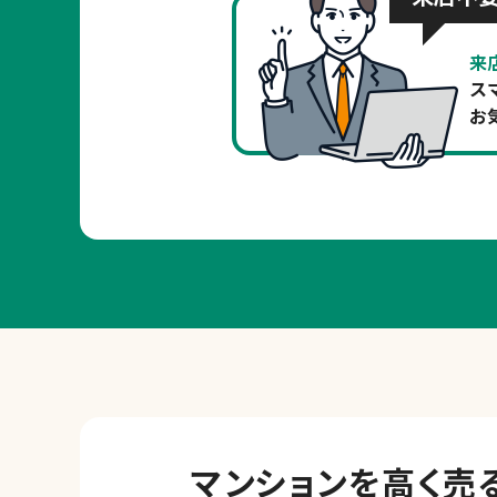
来
ス
お
マンションを
高く売