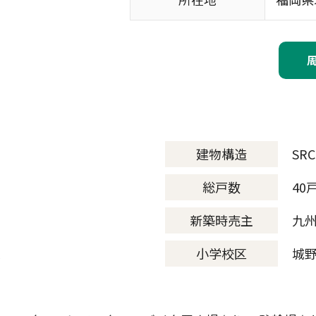
建物構造
SR
総戸数
40
新築時売主
九
ス
小学校区
城