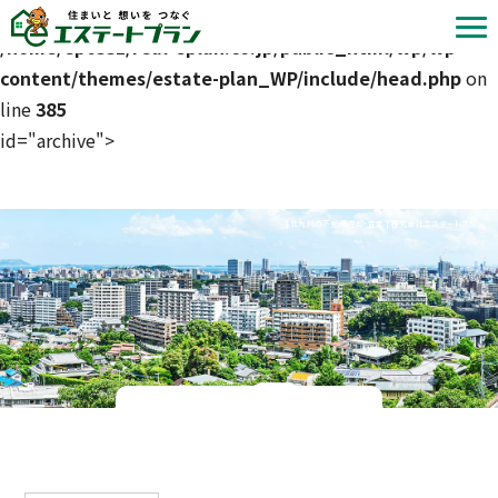
Warning
: Attempt to read property "slug" on null in
/home/ep6331/real-eplan.co.jp/public_html/wp/wp-
content/themes/estate-plan_WP/include/head.php
on
line
385
id="archive">
| 北九州の不動産売却・査定 | 株式会社エステートプラン