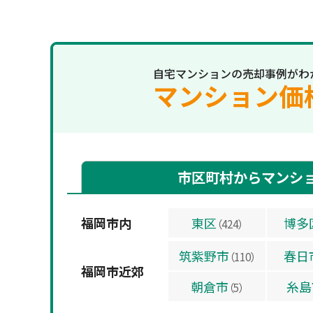
自宅マンションの売却事例がわ
マンション価
市区町村からマンシ
福岡市内
東区
博多
（424）
筑紫野市
春日
（110）
福岡市近郊
朝倉市
糸島
（5）