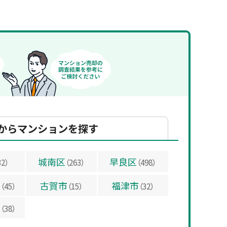
からマンションを探す
城南区
早良区
32）
（263）
（498）
市
古賀市
福津市
（45）
（15）
（32）
市
（38）