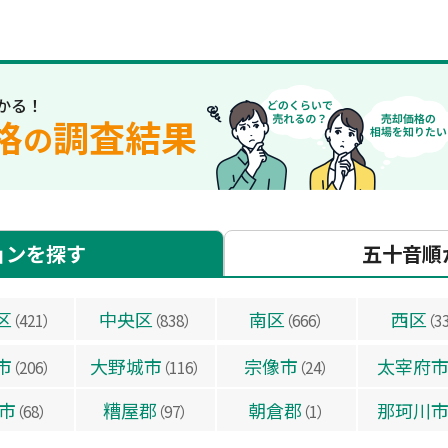
かる！
格
調査結果
の
ョンを探す
五十音順
区
中央区
南区
西区
（421）
（838）
（666）
（3
市
大野城市
宗像市
太宰府
（206）
（116）
（24）
市
糟屋郡
朝倉郡
那珂川
（68）
（97）
（1）